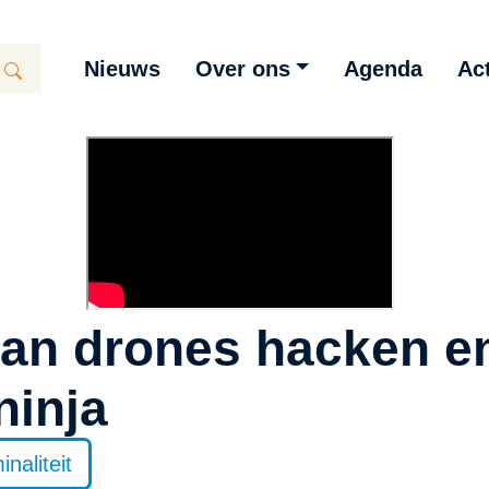
Nieuws
Over ons
Agenda
Act
kan drones hacken e
ninja
naliteit