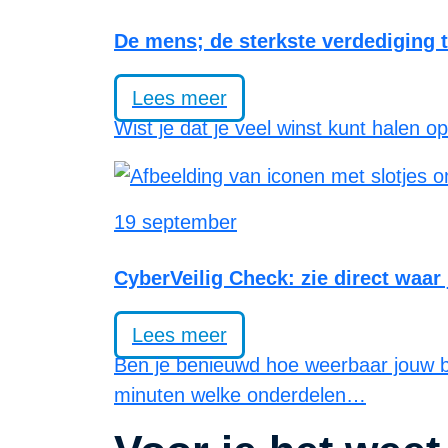
De mens; de sterkste verdediging 
Lees meer
Wist je dat je veel winst kunt halen 
19 september
CyberVeilig Check: zie direct waar 
Lees meer
Ben je benieuwd hoe weerbaar jouw bed
minuten welke onderdelen…