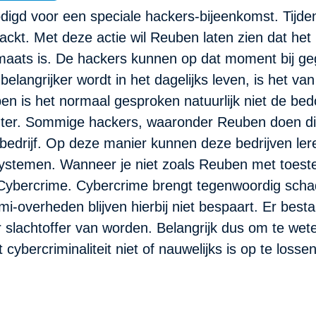
genodigd voor een speciale hackers-bijeenkomst. Tijd
ckt. Met deze actie wil Reuben laten zien dat het 
maats is. De hackers kunnen op dat moment bij ge
belangrijker wordt in het dagelijks leven, is het v
jpen is het normaal gesproken natuurlijk niet de bed
er. Sommige hackers, waaronder Reuben doen dit 
edrijf. Op deze manier kunnen deze bedrijven lere
 systemen. Wanneer je niet zoals Reuben met toes
Cybercrime. Cybercrime brengt tegenwoordig schad
i-overheden blijven hierbij niet bespaart. Er best
r slachtoffer van worden. Belangrijk dus om te wete
cybercriminaliteit niet of nauwelijks is op te loss