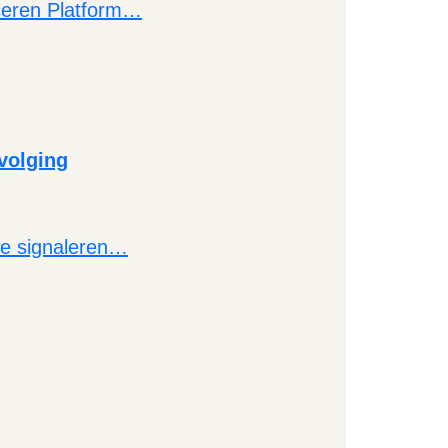
nceren Platform…
pvolging
 te signaleren…