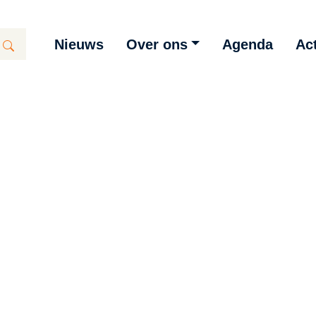
Nieuws
Over ons
Agenda
Act
ramma
ige