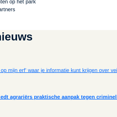
nten op het park
partners
nieuws
biedt agrariërs praktische aanpak tegen crimine