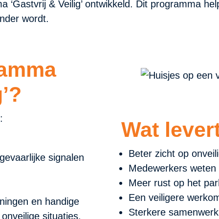
Gastvrij & Veilig’ ontwikkeld. Dit programma help
minder wordt.
gramma
g’?
n:
Wat lever
Beter zicht op onveil
evaarlijke signalen
Medewerkers weten 
Meer rust op het pa
Een veiligere werk
iningen en handige
Sterkere samenwerki
onveilige situaties.