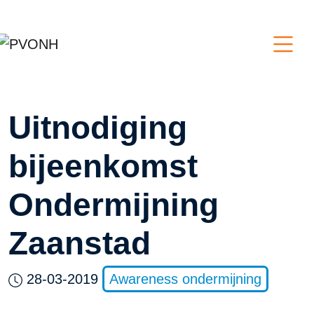
Uitnodiging
bijeenkomst
Ondermijning
Zaanstad
28-03-2019
Awareness ondermijning