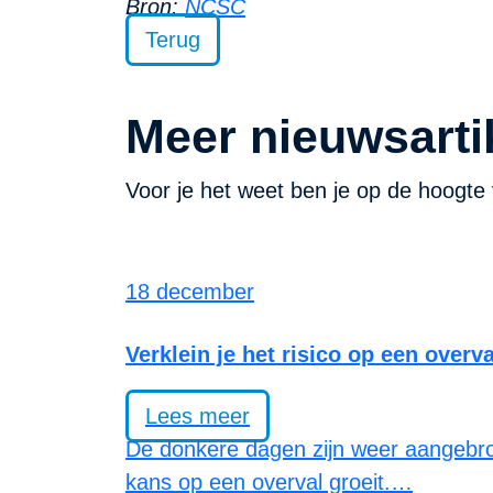
Bron:
NCSC
Terug
Meer nieuwsarti
Voor je het weet ben je op de hoogte 
18 december
Verklein je het risico op een overv
Lees meer
De donkere dagen zijn weer aangebroke
kans op een overval groeit.…