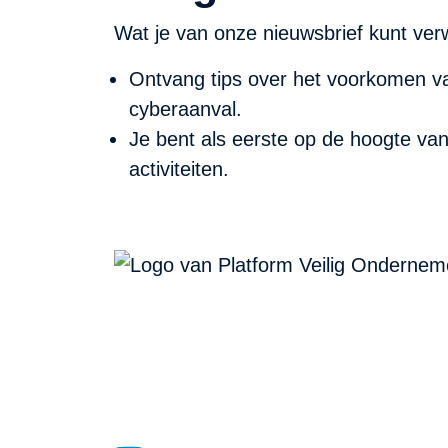
Wat je van onze nieuwsbrief kunt ver
Ontvang tips over het voorkomen va
cyberaanval.
Je bent als eerste op de hoogte va
activiteiten.
PVO Noord-Holland
P/A Koudenhorn 2, 2011 JC Haarlem
KVK: 53299116
Blijf op de hoogte