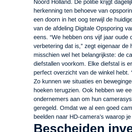
Noord Holland. De politie krijgt dagel
herkenning ten behoeve van opsporing. 
een doorn in het oog terwijl de huidi
van de afdeling Digitale Opsporing va
eens. “We hebben ons vijf jaar oude
verbetering dat is,” zegt eigenaar de 
misschien wel het belangrijkste: de c
diefstallen voorkom. Elke diefstal is 
perfect overzicht van de winkel hebt. 
Zo kunnen we situaties en bewegingen
hoeken terugzien. Ook hebben we een 
ondernemers aan om hun camerasystee
geregeld. Omdat we al een goed ca
beelden naar HD-camera’s waarop je 
Bescheiden inve