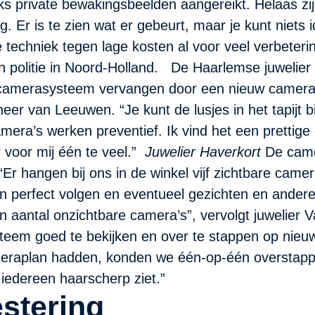
ijks private bewakingsbeelden aangereikt. Helaas zi
Er is te zien wat er gebeurt, maar je kunt niets id
ge techniek tegen lage kosten al voor veel verbeter
n politie in Noord-Holland. De Haarlemse juwelier 
 camerasysteem vervangen door een nieuw camerasy
heer van Leeuwen. “Je kunt de lusjes in het tapijt b
amera’s werken preventief. Ik vind het een prettige
er voor mij één te veel.”
Juwelier Haverkort
De camer
“Er hangen bij ons in de winkel vijf zichtbare came
 perfect volgen en eventueel gezichten en andere
aantal onzichtbare camera’s”, vervolgt juwelier V
m goed te bekijken en over te stappen op nieuw
meraplan hadden, konden we één-op-één overstap
iedereen haarscherp ziet.”
stering