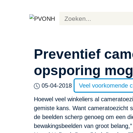
Preventief came
opsporing moge
05-04-2018
Veel voorkomende cri
Hoewel veel winkeliers al cameratoez
gemiste kans. Want cameratoezicht sch
de beelden scherp genoeg om een dief
bewakingsbeelden van groot belang,”