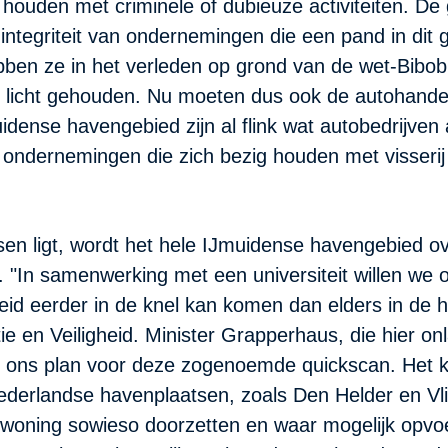
g houden met criminele of dubieuze activiteiten. De
ntegriteit van ondernemingen die een pand in dit g
ben ze in het verleden op grond van de wet-Bibob 
licht gehouden. Nu moeten dus ook de autohandel
idense havengebied zijn al flink wat autobedrijven ac
l ondernemingen die zich bezig houden met visserij
 ligt, wordt het hele IJmuidense havengebied over n
. "In samenwerking met een universiteit willen w
gheid eerder in de knel kan komen dan elders in de
titie en Veiligheid. Minister Grapperhaus, die hier
r ons plan voor deze zogenoemde quickscan. Het k
ederlandse havenplaatsen, zoals Den Helder en Vli
e bewoning sowieso doorzetten en waar mogelijk opv