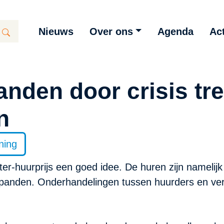
Nieuws
Over ons
Agenda
Act
nden door crisis tr
n
ning
r-huurprijs een goed idee. De huren zijn namelij
panden. Onderhandelingen tussen huurders en verhu