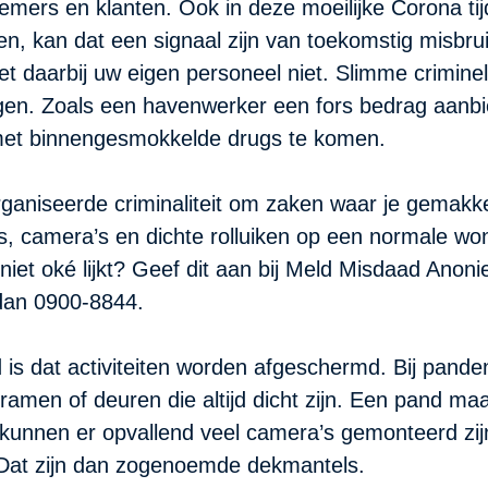
nemers en klanten. Ook in deze moeilijke Corona ti
en, kan dat een signaal zijn van toekomstig misbrui
et daarbij uw eigen personeel niet. Slimme crimine
gen. Zoals een havenwerker een fors bedrag aanbie
 met binnengesmokkelde drugs te komen.
aniseerde criminaliteit om zaken waar je gemakkel
s, camera’s en dichte rolluiken op een normale won
at niet oké lijkt? Geef dit aan bij Meld Misdaad Ano
 dan 0900-8844.
is dat activiteiten worden afgeschermd. Bij panden 
amen of deuren die altijd dicht zijn. Een pand maakt
ok kunnen er opvallend veel camera’s gemonteerd zi
. Dat zijn dan zogenoemde dekmantels.