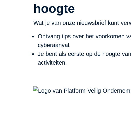
hoogte
Wat je van onze nieuwsbrief kunt ver
Ontvang tips over het voorkomen va
cyberaanval.
Je bent als eerste op de hoogte va
activiteiten.
PVO Noord-Holland
P/A Koudenhorn 2, 2011 JC Haarlem
KVK: 53299116