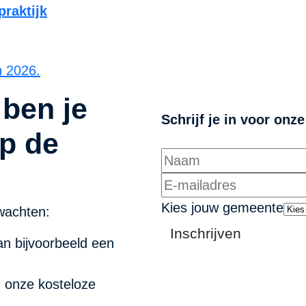
raktijk
n 2026.
 ben je
Schrijf je in voor onz
p de
Kies jouw gemeente
wachten:
Inschrijven
n bijvoorbeeld een
n onze kosteloze