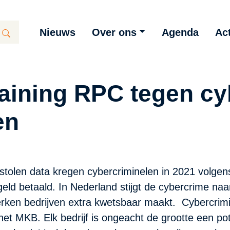
Nieuws
Over ons
Agenda
Act
training RPC tegen cy
en
estolen data kregen cybercriminelen in 2021 volgen
sgeld betaald. In Nederland stijgt de cybercrime na
en bedrijven extra kwetsbaar maakt. Cybercrimin
t MKB. Elk bedrijf is ongeacht de grootte een pote