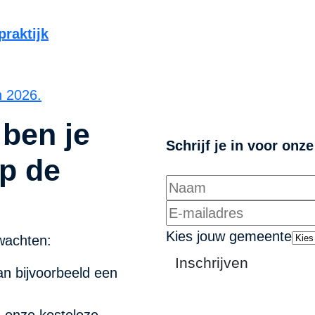
raktijk
n 2026.
 ben je
Schrijf je in voor onz
p de
Kies jouw gemeente
wachten:
Inschrijven
n bijvoorbeeld een
n onze kosteloze