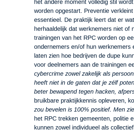
het andere moment volledig stil word
worden opgestart. Preventie verkleint 
essentieel. De praktijk leert dat er wa
herhaaldelijk dat werknemers niet of
trainingen van het RPC worden op een 
ondernemers en/of hun werknemers een
laten zien hoe bedrijven de dupe kun
voor deelnemers aan de trainingen e
cybercrime zowel zakelijk als persoo
heeft niet in de gaten dat je zélf pote
beter bewapend tegen hacken, afpers
bruikbare praktijkkennis opleveren, k
zou bevelen is 100% positief. Men ziet
het RPC trekken gemeenten, politie e
kunnen zowel individueel als collecti