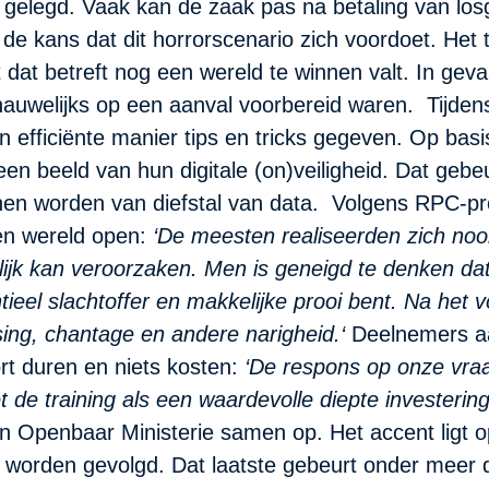
t gelegd. Vaak kan de zaak pas na betaling van lo
de kans dat dit horrorscenario zich voordoet. Het t
t dat betreft nog een wereld te winnen valt. In geval 
 nauwelijks op een aanval voorbereid waren. Tijden
efficiënte manier tips en tricks gegeven. Op basis
 beeld van hun digitale (on)veiligheid. Dat gebeu
nen worden van diefstal van data. Volgens RPC-pro
en wereld open:
‘De meesten realiseerden zich noo
nlijk kan veroorzaken. Men is geneigd te denken da
ntieel slachtoffer en makkelijke prooi bent. Na het v
ing, chantage en andere narigheid.‘
Deelnemers aan 
ort duren en niets kosten:
‘De respons op onze vraa
 de training als een waardevolle diepte investering
n Openbaar Ministerie samen op. Het accent ligt op
ef worden gevolgd. Dat laatste gebeurt onder meer 