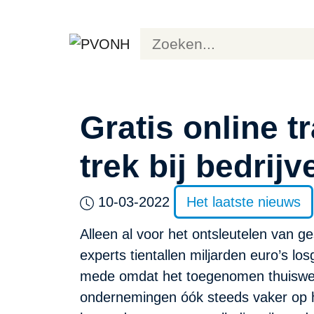
Gratis online 
trek bij bedrijv
10-03-2022
Het laatste nieuws
Alleen al voor het ontsleutelen van g
experts tientallen miljarden euro’s lo
mede omdat het toegenomen thuiswerk
ondernemingen óók steeds vaker op he